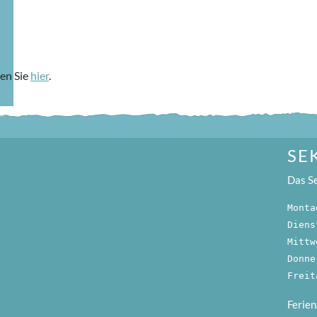
en Sie
hier
.
SE
Das Se
Monta
Diens
Mittw
Donne
Freit
Ferie