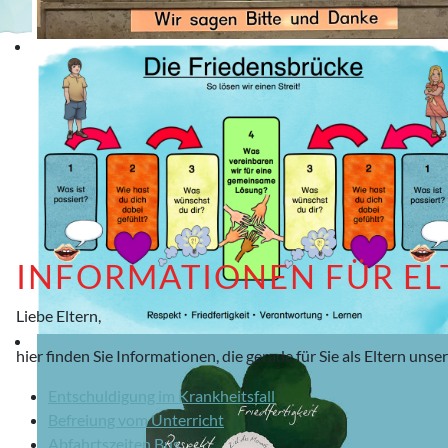
INFORMATIONEN FÜR EL
Liebe Eltern,
hier finden Sie Informationen, die gerade für Sie als Eltern un
Entschuldigung im Krankheitsfall
Befreiung vom Unterricht
Abfahrtszeiten Bus