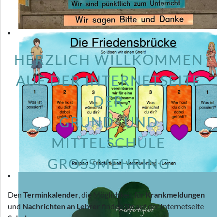
HERZLICH WILLKOMMEN
AUF DER INTERNETSEITE
DER
GRUND- UND
MITTELSCHULE
GROSSMEHRING
Den
Terminkalender
, die Möglichkeit für
Krankmeldungen
und
Nachrichten an Lehrer
finden Sie auf der Internetseite